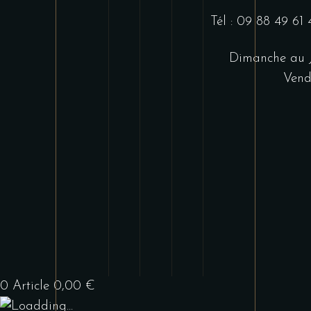
Tél : 09 88 49 61
Dimanche au J
Vend
0
Article
0,00
€