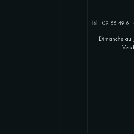
Tél : 09 88 49 61
Dimanche au J
Vend