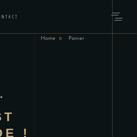
ONTACT
Home
Panier
…
ST
E !